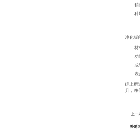
精
科
净化板
材
功
成
表
综上所
升，净
上一
关键