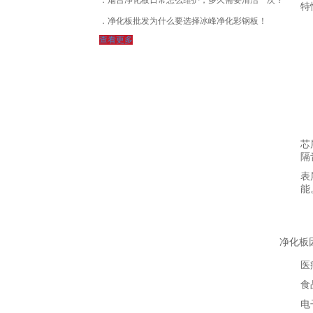
烟台净化板日常怎么维护，多久需要清洁一次？
特
净化板批发为什么要选择冰峰净化彩钢板！
查看更多
芯
隔
表
能
净化板
医
食
电