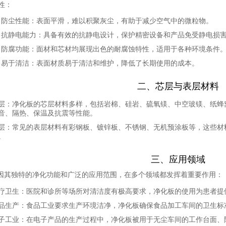
性
：
防尘性能
：表面平滑，难以积聚灰尘，有助于减少空气中的微粒物。
抗静电能力
：具备有效的抗静电设计，保护精密设备和产品免受静电损
防腐功能
：面材和芯材均展现出色的耐腐蚀特性，适用于各种环境条件
易于清洁
：表面材质易于清洁和维护，降低了长期使用的成本。
二、芯层与表层材料
层
：净化板的芯层材料多样，包括岩棉、硅岩、硫氧镁、中空玻镁、纸蜂
音、隔热、保温及抗震等性能。
层
：常见的表层材料有彩钢板、镀锌板、不锈钢、无机预涂板等，这些材
。
三、应用领域
因其独特的净化功能和广泛的应用范围，在多个领域都发挥着重要作用：
疗卫生
：医院和诊所等场所对清洁度有极高要求，净化板的使用为患者提
品生产
：食品工业要求生产环境洁净，净化板确保食品加工车间的卫生标
子工业
：在电子产品的生产过程中，净化板被用于无尘车间的工作台面、