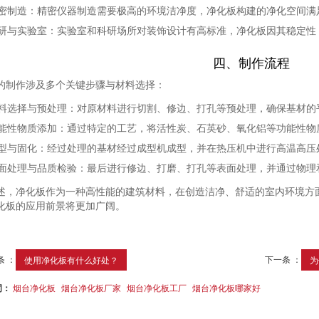
密制造
：精密仪器制造需要极高的环境洁净度，净化板构建的净化空间满
研与实验室
：实验室和科研场所对装饰设计有高标准，净化板因其稳定性
四、制作流程
的制作涉及多个关键步骤与材料选择：
料选择与预处理
：对原材料进行切割、修边、打孔等预处理，确保基材的
能性物质添加
：通过特定的工艺，将活性炭、石英砂、氧化铝等功能性物
型与固化
：经过处理的基材经过成型机成型，并在热压机中进行高温高压
面处理与品质检验
：最后进行修边、打磨、打孔等表面处理，并通过物理
述，净化板作为一种高性能的建筑材料，在创造洁净、舒适的室内环境方
化板的应用前景将更加广阔。
条 ：
下一条 ：
使用净化板有什么好处？
为
词：
烟台净化板
烟台净化板厂家
烟台净化板工厂
烟台净化板哪家好