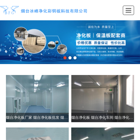
首页
公司介绍
产品展示
新闻动态
图库展示
招商加盟
耐火抗压试验
联系我们
烟台净化板厂家 烟台净化板批发 烟台净化板 烟台净化车间
烟台净化板 烟台净化车间 烟台净化板厂家 烟台净化板批发