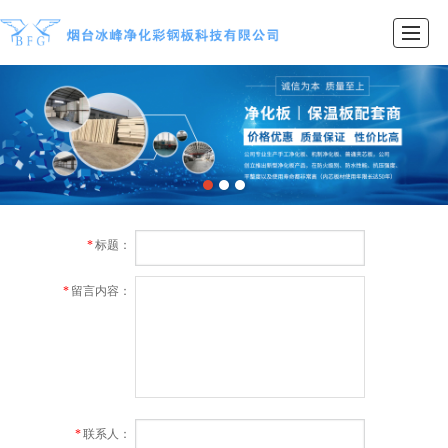
首页
公司介绍
产品展示
新闻动态
图库展示
招商加盟
耐火抗压试验
联系我们
*
标题：
*
留言内容：
*
联系人：