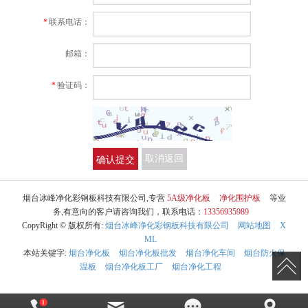
*
联系电话：
邮箱：
*
验证码：
确认提交
取消返回
烟台冰峰净化彩钢板科技有限公司,专营
5A级净化板
净化围护板
等业
务,有意向的客户请咨询我们，联系电话：
13356935989
CopyRight © 版权所有:
烟台冰峰净化彩钢板科技有限公司
网站地图
X
ML
本站关键字:
烟台净化板
烟台净化板批发
烟台净化车间
烟台防火保
温板
烟台净化板工厂
烟台净化工程