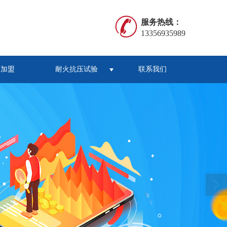
服务热线：
13356935989
商加盟
耐火抗压试验
联系我们