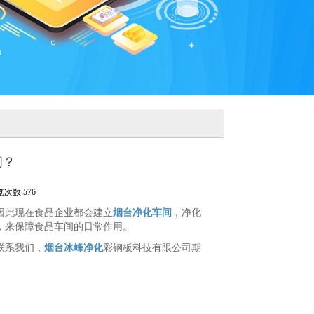
间？
次数:576
因此现在食品企业都会建立
烟台净化车间
，净化
，来保障食品车间的日常作用。
联系我们，
烟台冰峰净化
彩钢板科技有限公司期