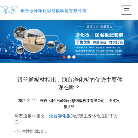
首页
公司介绍
产品展示
新闻动态
图库展示
招商加盟
耐火抗压试验
联系我们
跟普通板材相比，烟台净化板的优势主要体
现在哪？
2025-02-22
来自:
烟台冰峰净化彩钢板科技有限公司
浏览次
数:166
与普通板材相比，
烟台净化板
的优势主要体现在以下方
面：
- 洁净性能优越：