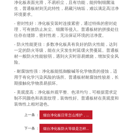
净化板表面光滑，不易积尘，且有功能，能抑制细菌滋
生，普通板材则无此特性，易藏污纳垢，难以满足高洁净
环境要求。
- 密封性好：净化板安装时连接紧密，通过特殊的密封处
理，可有效防止灰尘、细菌等侵入。普通板材的拼接处往
往存在缝隙，密封性差，无法保证环境的洁净度。
- 防火性能更佳：多数净化板具有良好的防火性能，达到
一定的防火等级，能在火灾发生时延缓火势蔓延。普通板
材一般防火性能较弱，遇到火灾时容易燃烧，增加安全风
险。
- 耐腐蚀性强：净化板能抵御酸碱等化学物质的侵蚀，适
用于有化学污染风险的场所。普通板材耐腐蚀性较差，长
期接触化学物质易损坏。
- 美观度高：净化板外观平整、色泽均匀，可根据需求定
制不同颜色和表面纹理，装饰性好。普通板材在美观度和
装饰性上相对逊色。
上一条 ：
烟台净化板日常怎么维护，...
下一条 ：
烟台净化板防火等级是怎样...